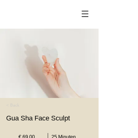
< Back
Gua Sha Face Sculpt
€ 69,00
25 Minuten